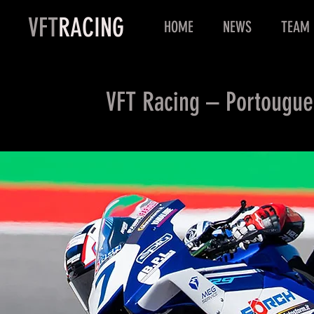
VFT
RACING
HOME
NEWS
TEAM
VFT Racing – Portougu