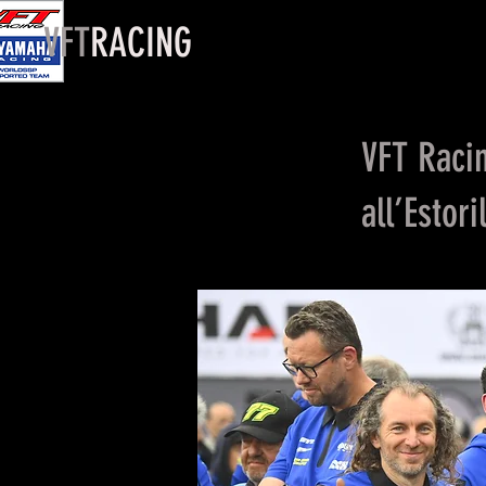
VFT
RACING
VFT Raci
all’Estori