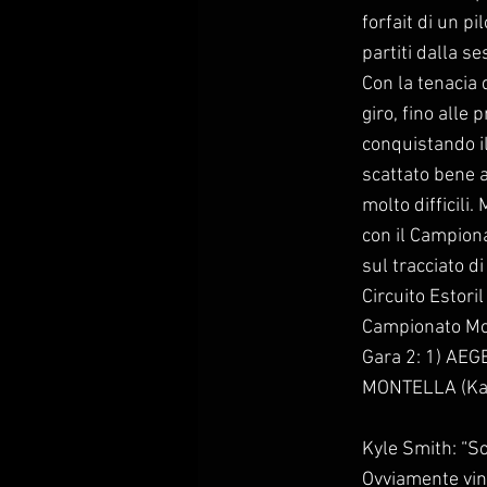
forfait di un p
partiti dalla s
Con la tenacia 
giro, fino alle
conquistando il
scattato bene al
molto difficili
con il Campiona
sul tracciato d
Circuito Estoril
Campionato Mo
Gara 2: 1) AE
MONTELLA (Ka
Kyle Smith: “S
Ovviamente vinc