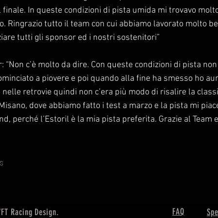
l finale. In queste condizioni di pista umida mi trovavo molt
. Ringrazio tutto il team con cui abbiamo lavorato molto be
are tutti gli sponsor ed i nostri sostenitori”
 “Non c’è molto da dire. Con queste condizioni di pista non
cominciato a piovere e poi quando alla fine ha smesso ho a
 nelle retrovie quindi non c’era più modo di risalire la class
i Misano, dove abbiamo fatto i test a marzo e la pista mi pia
, perché l’Estoril è la mia pista preferita. Grazie al Team e
s
FAQ
VFT Racing Design.
Spe