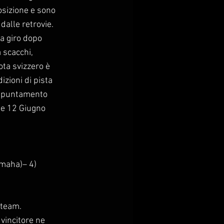
posizione e sono
dalle retrovie.
ca giro dopo
a scacchi,
ota svizzero è
izioni di pista
 appuntamento
 e 12 Giugno
maha)– 4)
 team.
 vincitore ne