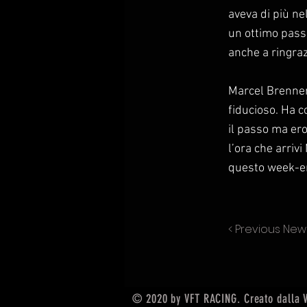
aveva di più ne
un ottimo passo
anche a ringrazi
Marcel Brenner:
fiducioso. Ha 
il passo ma ero
l’ora che arriv
questo week-end
< Previous New
© 2020 by VFT RACING. Creato dalla 