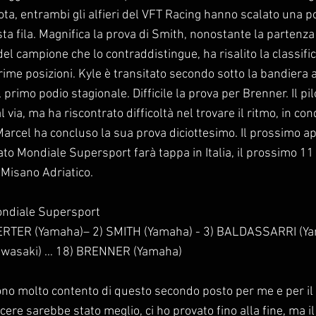
ilota, entrambi gli alfieri del VFT Racing hanno scalato una 
esta fila. Magnifica la prova di Smith, nonostante la partenza 
del campione che lo contraddistingue, ha risalito la classifi
 prime posizioni. Kyle è transitato secondo sotto la bandiera 
 primo podio stagionale. Difficile la prova per Brenner. Il pil
 via, ma ha riscontrato difficoltà nel trovare il ritmo, in cond
. Marcel ha concluso la sua prova diciottesimo. Il prossimo
to Mondiale Supersport farà tappa in Italia, il prossimo 11
i Misano Adriatico.
ndiale Supersport
GERTER (Yamaha)– 2) SMITH (Yamaha) - 3) BALDASSARRI (Ya
wasaki) … 18) BRENNER (Yamaha)
ono molto contento di questo secondo posto per me e per il
ere sarebbe stato meglio, ci ho provato fino alla fine, ma il