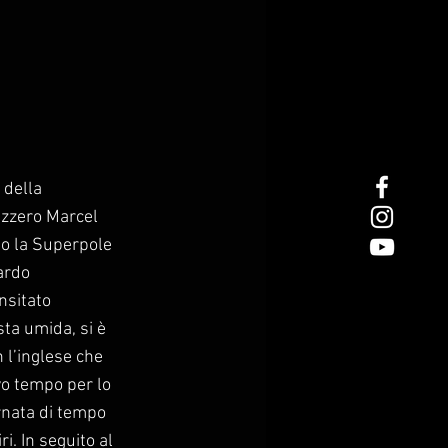
 della
izzero Marcel
to la Superpole
ardo
nsitato
ta umida, si è
n l’inglese che
vo tempo per lo
ornata di tempo
ri. In seguito al