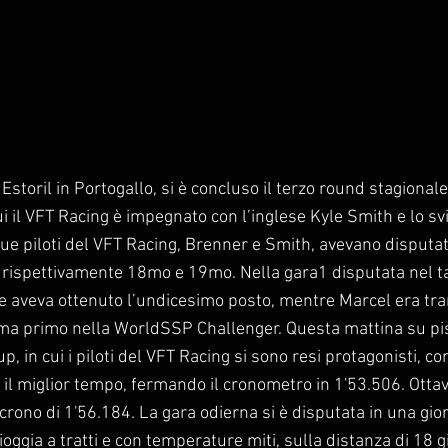
 Estoril in Portogallo, si è concluso il terzo round stagionale
 il VFT Racing è impegnato con l’inglese Kyle Smith e lo sv
 due piloti del VFT Racing, Brenner e Smith, avevano disputa
i rispettivamente 18mo e 19mo. Nella gara1 disputata nel t
e aveva ottenuto l’undicesimo posto, mentre Marcel era tra
ma primo nella WorldSSP Challenger. Questa mattina su pis
p, in cui i piloti del VFT Racing si sono resi protagonisti, co
il miglior tempo, fermando il cronometro in 1'53.506. Otta
l crono di 1'56.184. La gara odierna si è disputata in una gi
ioggia a tratti e con temperature miti, sulla distanza di 18 gi